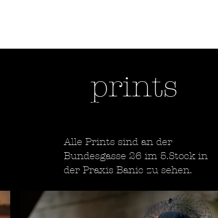
passion
work
prints
Alle Prints sind an der
Bundesgasse 26 im 5.Stock in
der Praxis Banic zu sehen.